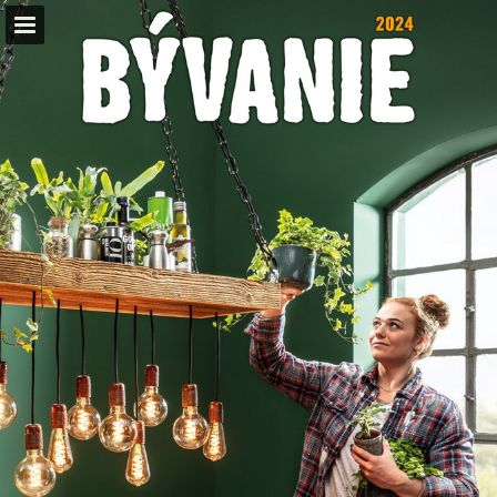
hornbach.sk
Náhľad stránky
Celá obrazovka
Súvisiace publikácie
Stiahnuť PDF
Vyhľadávať