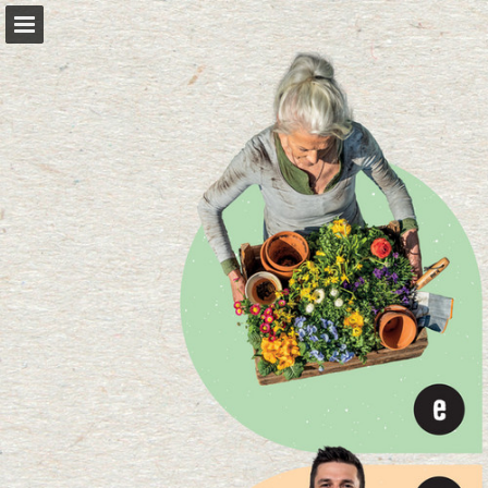
hornbach.sk
Náhľad stránky
Celá obrazovka
Súvisiace publikácie
Stiahnuť PDF
Vyhľadávať