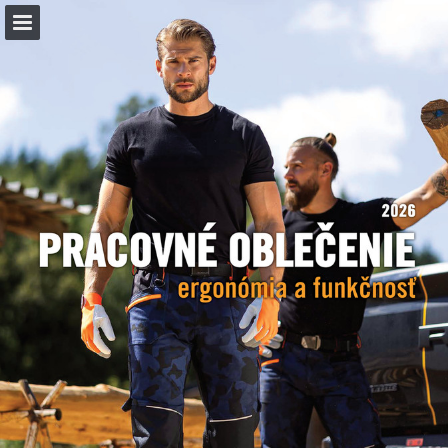
hornbach.sk
Náhľad stránky
Celá obrazovka
Stiahnuť PDF
Vyhľadávať