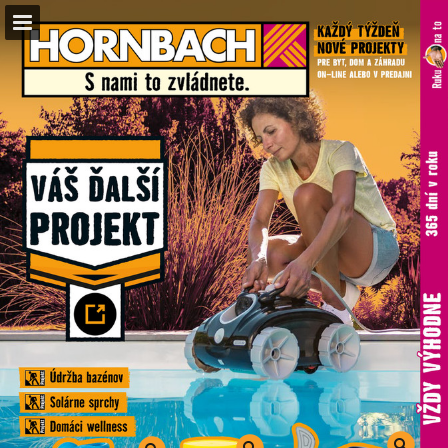
hornbach.sk
Náhľad stránky
Celá obrazovka
Stiahnuť PDF
Vyhľadávať