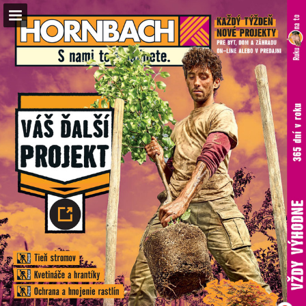
hornbach.sk
Náhľad stránky
Celá obrazovka
Stiahnuť PDF
Vyhľadávať