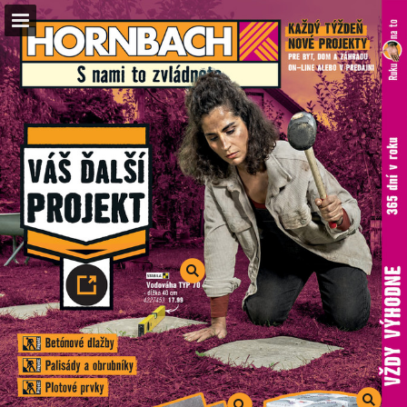
hornbach.sk
Náhľad stránky
Celá obrazovka
Stiahnuť PDF
Vyhľadávať