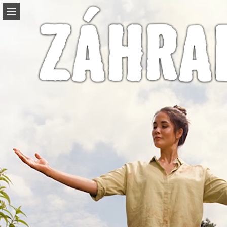
hornbach.sk
Náhľad stránky
Celá obrazovka
Súvisiace publikácie
Stiahnuť PDF
Vyhľadávať